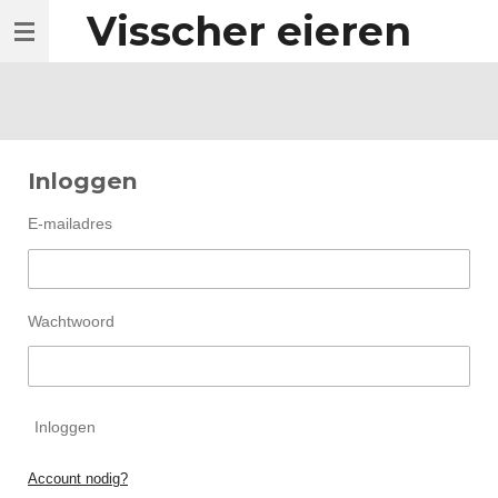
Visscher eieren
Ga
direct
naar
de
hoofdinhoud
Inloggen
E-mailadres
Wachtwoord
Inloggen
Account nodig?