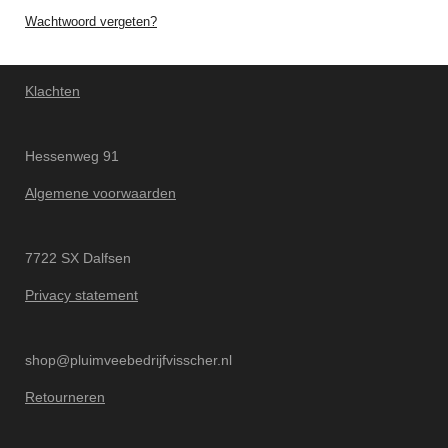
Wachtwoord vergeten?
Klachten
Hessenweg 91
Algemene voorwaarden
7722 SX Dalfsen
Privacy statement
shop@pluimveebedrijfvisscher.nl
Retourneren